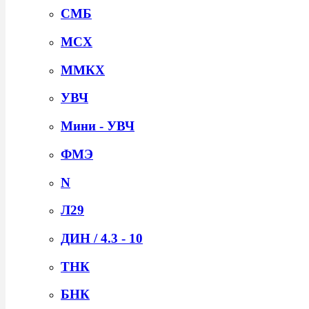
СМБ
MCX
ММКХ
УВЧ
Мини - УВЧ
ФМЭ
N
Л29
ДИН / 4.3 - 10
ТНК
БНК